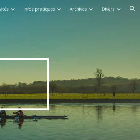
vités
Infos pratiques
Archives
Divers
ion