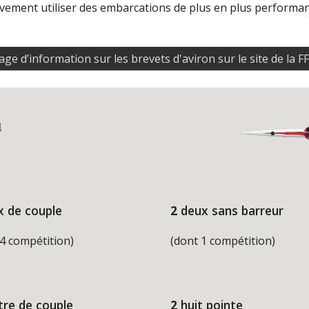
ement utiliser des embarcations de plus en plus performantes,
ge d’information sur les brevets d'aviron sur le site de la FF
n
x de couple
2
 deux sans barreur 
 4 compétition)
(dont 1 compétition)
tre de couple
2
 huit pointe 