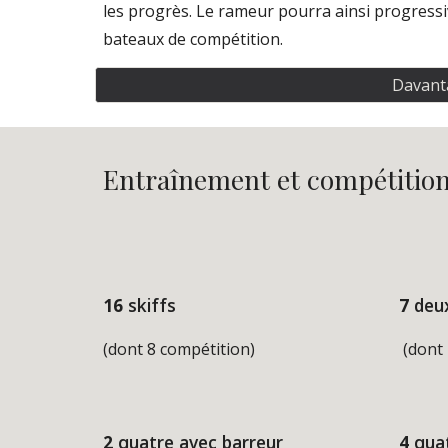
les progrès. Le rameur pourra ainsi progressiv
bateaux de compétition. 
Davanta
Entraînement et compétitio
16
 skiffs 
7
 deu
(dont 8 compétition)
 (dont
2
 quatre avec barreur
4
 qua