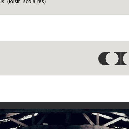
us  (loisir  scolaires)