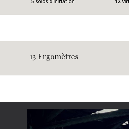
 5 solos d'initiation
12
 vir
13 Ergomètres